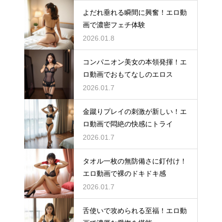
よだれ垂れる瞬間に興奮！エロ動
画で濃密フェチ体験
2026.01.8
コンパニオン美女の本領発揮！エ
ロ動画でおもてなしのエロス
2026.01.7
金蹴りプレイの刺激が新しい！エ
ロ動画で悶絶の快感にトライ
2026.01.7
タオル一枚の無防備さに釘付け！
エロ動画で裸のドキドキ感
2026.01.7
舌使いで攻められる至福！エロ動